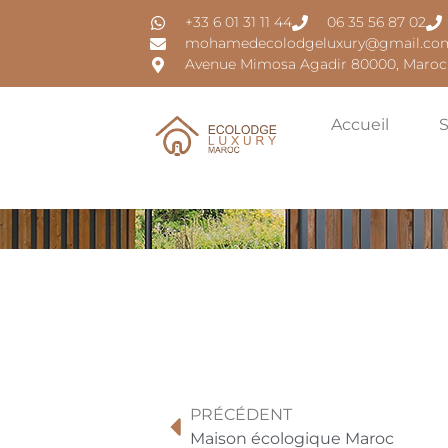
+33 6 01 31 11 44
06 35 56 87 02
mohamedecolodgeluxury@gmail.co
Avenue Mimosa Agadir 80000, Maroc
Accueil
S
PRÉCÉDENT
Maison écologique Maroc