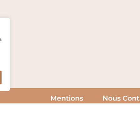
e
Mentions
Nous Cont
Mentions légales
Email:
mohamedecol
Politique de
ury@gmail.co
confidentialité
WhatsApp: +33 6
Gestion des cookies
44